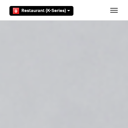
Aller au contenu principal
Restaurant (K-Series)
Ouvrir/F