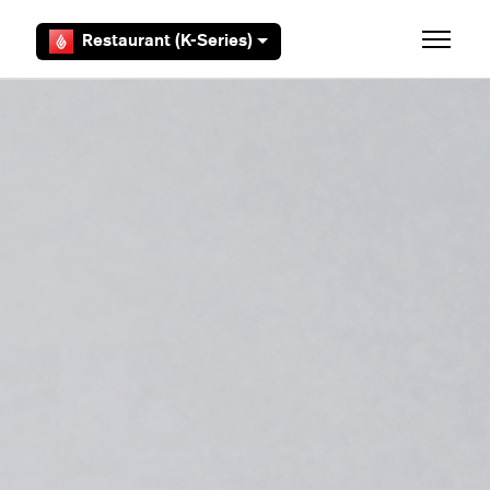
Aller au contenu principal
Restaurant (K-Series)
Ouvrir/F