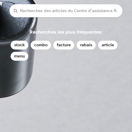
Recherche
Recherches les plus fréquentes:
stock
combo
facture
rabais
article
menu