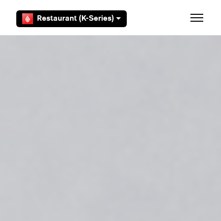
Aller au contenu principal
Restaurant (K-Series)
Ouvrir/F