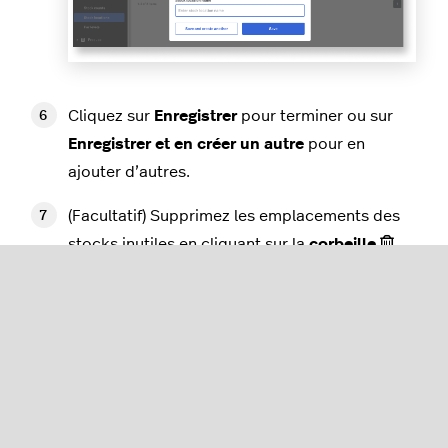
Cliquez sur
Enregistrer
pour terminer ou sur
Enregistrer et en créer un autre
pour en
ajouter d’autres.
(Facultatif) Supprimez les emplacements des
stocks inutiles en cliquant sur la
corbeille
située à côté.
(Facultatif) Cliquez sur
Renommer
pour
modifier le nom de l’emplacement.
Associer des articles à