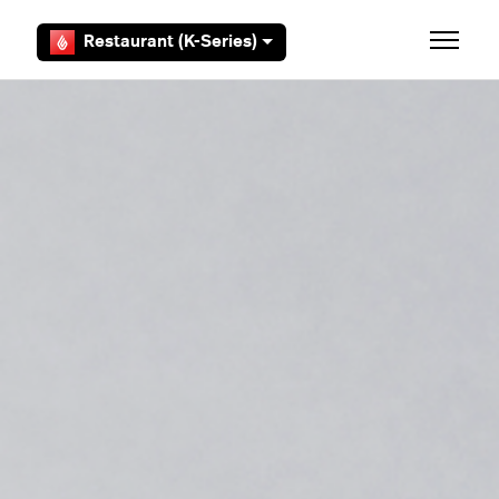
Aller au contenu principal
Restaurant (K-Series)
Ouvrir/F