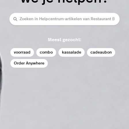
Zoeken
Meest gezocht:
voorraad
combo
kassalade
cadeaubon
Order Anywhere