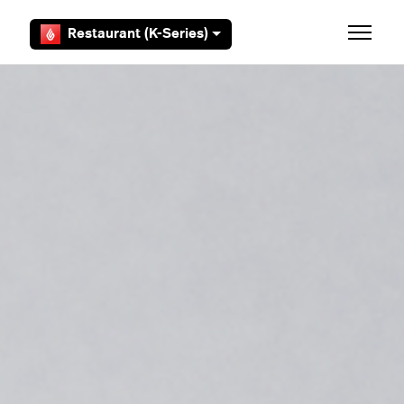
Overslaan en naar hoofdcontent gaan
Restaurant (K-Series)
Navigati