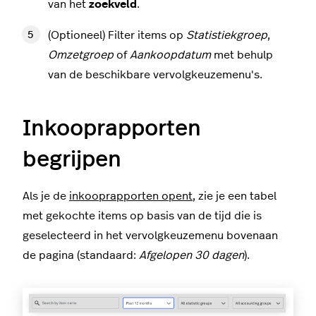
van het
zoekveld
.
(Optioneel) Filter items op
Statistiekgroep
,
Omzetgroep
of
Aankoopdatum
met behulp
van de beschikbare vervolgkeuzemenu's.
Inkooprapporten
begrijpen
Als je de
inkooprapporten opent
, zie je een tabel
met gekochte items op basis van de tijd die is
geselecteerd in het vervolgkeuzemenu bovenaan
de pagina (standaard:
Afgelopen 30 dagen
).