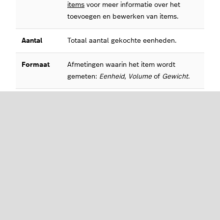
items
voor meer informatie over het
toevoegen en bewerken van items.
Aantal
Totaal aantal gekochte eenheden.
Formaat
Afmetingen waarin het item wordt
gemeten:
Eenheid
,
Volume
of
Gewicht
.
Kostprijs
Huidige kostprijs van het item zoals het
is ingesteld in de backoffice. Bekijk ons
artikel over
Items bewerken
om te leren
hoe je de kostprijs van een item kunt
bijwerken.
Totale
Totale kosten van alle in de loop der tijd
kosten
aangekochte voorraad. Dit cijfer wordt
verkregen door de kosten van alle
historische inkopen van dit item bij
elkaar op te tellen.