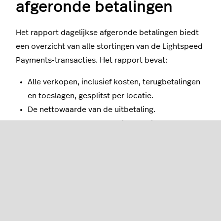
afgeronde betalingen
Het rapport dagelijkse afgeronde betalingen biedt
een overzicht van alle stortingen van de Lightspeed
Payments-transacties. Het rapport bevat:
Alle verkopen, inclusief kosten, terugbetalingen
en toeslagen, gesplitst per locatie.
De nettowaarde van de uitbetaling.
De datum van de transactie staat in de
afgeronde betaling.
Het totale aantal transacties voor de
gerapporteerde tijdsperiode, gesplitst per
kaarttype.
Het rapport afgeronde betalingen