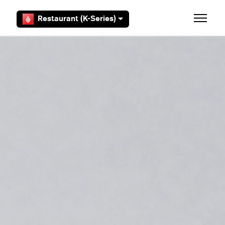
Overslaan en naar hoofdcontent gaan
Restaurant (K-Series)
Navigati