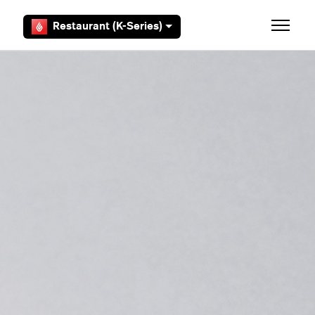
Overslaan en naar hoofdcontent gaan
Restaurant (K-Series)
Navigati