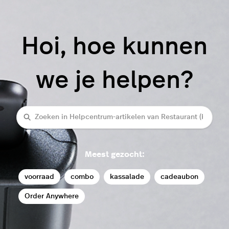
Hoi, hoe kunnen
we je helpen?
Zoeken
Meest gezocht:
voorraad
combo
kassalade
cadeaubon
Order Anywhere