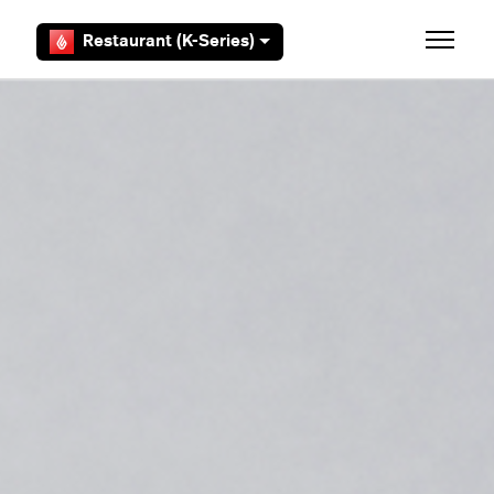
Overslaan en naar hoofdcontent gaan
Restaurant (K-Series)
Navigati