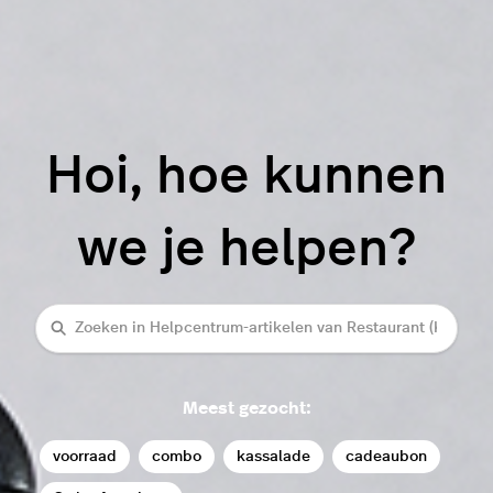
Hoi, hoe kunnen
we je helpen?
Zoeken
Meest gezocht:
voorraad
combo
kassalade
cadeaubon