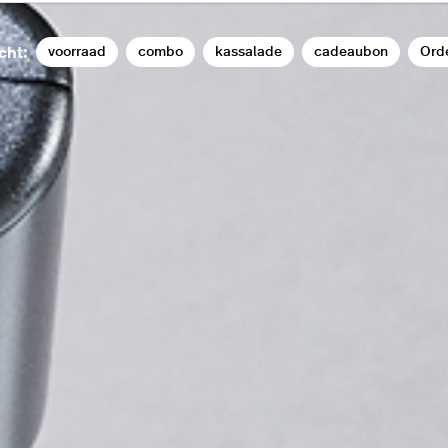
voorraad
combo
kassalade
cadeaubon
Ord
cht: