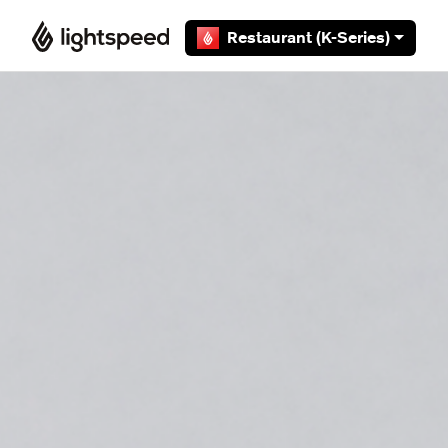
Overslaan en naar hoofdcontent gaan
Restaurant (K-Series)