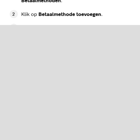
Betaalmethoden
.
Klik op
Betaalmethode toevoegen
.
Selecteer
Contant in vreemde valuta
als
betaalmethode.
Geef de betaalmethode de naam van de
valuta. Als je bijvoorbeeld Britse ponden
toevoegt, moet je de betaalmethode de naam
'GBP' geven.
Geef de vreemde valuta een unieke ID-code.
(Optioneel) Als je een integratie met een
externe boekhouding gebruikt, voer je ook de
referentie voer de boekhouding in.
Selecteer de
Valutacode
van de vreemde