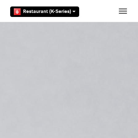
Overslaan en naar hoofdcontent gaan
Restaurant (K-Series)
Navigati