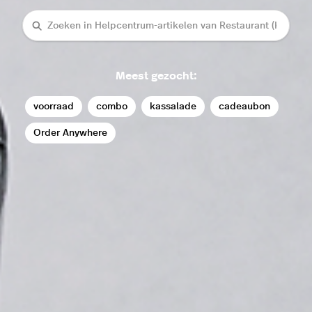
Zoeken
Meest gezocht:
voorraad
combo
kassalade
cadeaubon
Order Anywhere