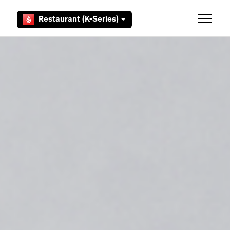
Overslaan en naar hoofdcontent gaan
Restaurant (K-Series)
Navigati