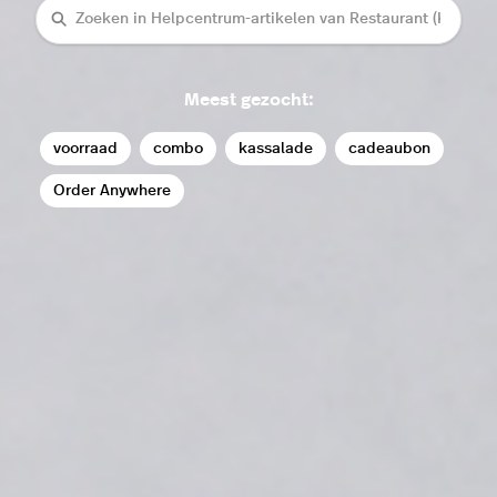
Zoeken
Meest gezocht:
voorraad
combo
kassalade
cadeaubon
Order Anywhere