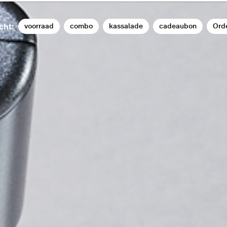
voorraad
combo
kassalade
cadeaubon
Ord
cht: