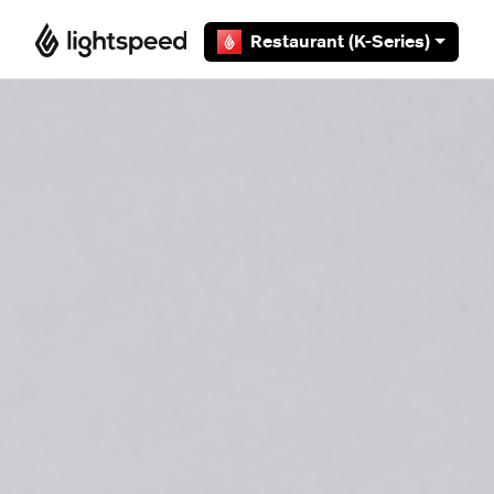
Overslaan en naar hoofdcontent gaan
Restaurant (K-Series)