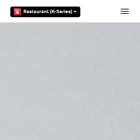
Overslaan en naar hoofdcontent gaan
Restaurant (K-Series)
Navigati