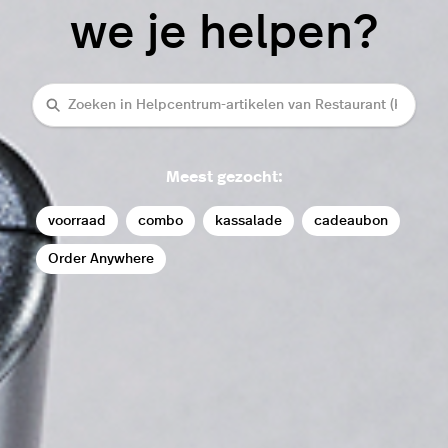
we je helpen?
Zoeken
Meest gezocht:
voorraad
combo
kassalade
cadeaubon
Order Anywhere