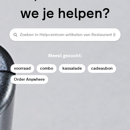
we je helpen?
Zoeken
Meest gezocht:
voorraad
combo
kassalade
cadeaubon
Order Anywhere