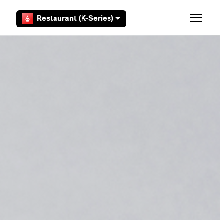
Overslaan en naar hoofdcontent gaan
Restaurant (K-Series)
Navigati