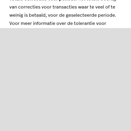
van correcties voor transacties waar te veel of te
weinig is betaald, voor de geselecteerde periode.
Voor meer informatie over de tolerantie voor
betalingsverschillen ga je naar ons
artikel 'Online
bestellen'
.
Ontvangen tijd
: het tijdstip en de datum waarop de
bestelling is ontvangen.
Bestelprofiel
: het
bestelprofiel
dat wordt gebruikt
om de bestelling te plaatsen, bijvoorbeeld
Meenemen of Bezorging.
Online betaling
: het totale bedrag dat via de
integratie van derden voor de bestelling is betaald.
Te veel/te weinig betaald
: het totale bedrag dat te