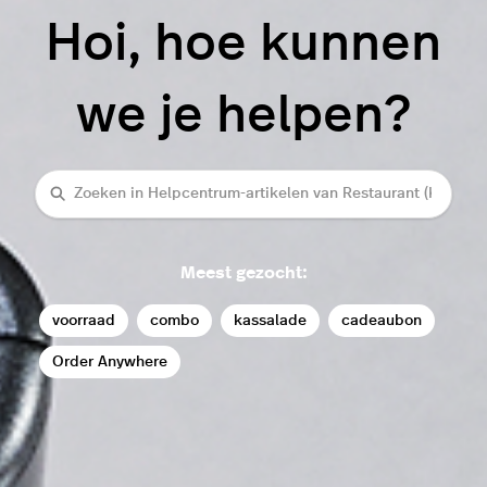
Hoi, hoe kunnen
we je helpen?
Zoeken
Meest gezocht:
voorraad
combo
kassalade
cadeaubon
Order Anywhere