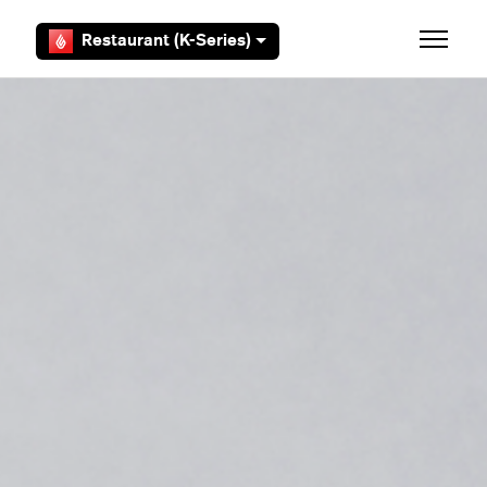
Overslaan en naar hoofdcontent gaan
Restaurant (K-Series)
Navigati