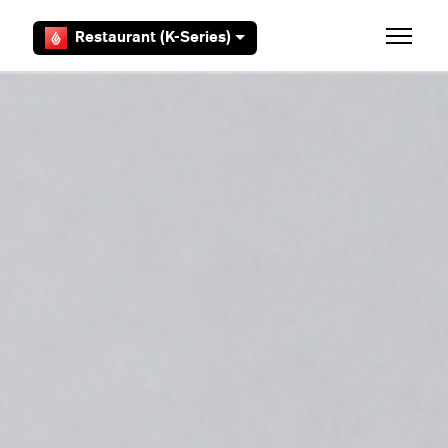
Overslaan en naar hoofdcontent gaan
Restaurant (K-Series)
Navigati