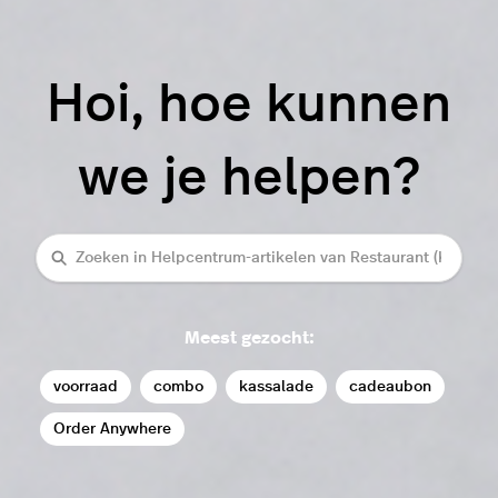
Hoi, hoe kunnen
we je helpen?
Zoeken
Meest gezocht:
voorraad
combo
kassalade
cadeaubon
Order Anywhere