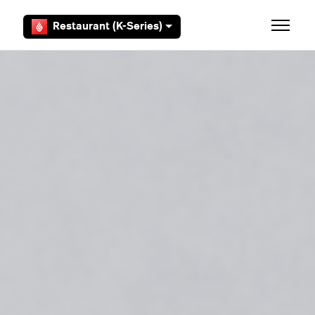
Overslaan en naar hoofdcontent gaan
Restaurant (K-Series)
Navigati