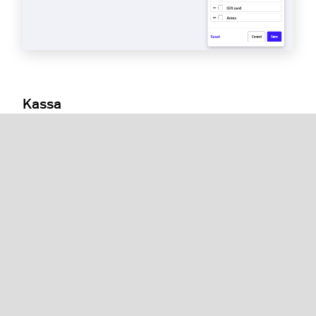
Kassa
Pas de afrekenopties van je klant aan.
Opmerking van de klant
: geef klanten de
mogelijkheid om een opmerking toe te voegen
bij het afrekenen. Je kunt dit volledig
uitschakelen of optioneel of verplicht maken
(alleen afhaal en bezorging).
Fooien
: schakel deze knop in om de klant de
mogelijkheid te geven om fooi te geven bij het
afrekenen.