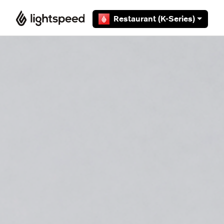
Overslaan en naar hoofdcontent gaan
Restaurant (K-Series)