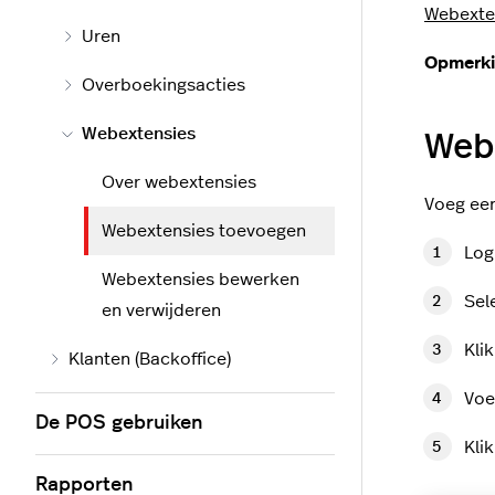
Webexte
Uren
Opmerki
Overboekingsacties
Webextensies
Web
Over webextensies
Voeg een
Webextensies toevoegen
Log
Webextensies bewerken
Sel
en verwijderen
Kli
Klanten (Backoffice)
Voe
De POS gebruiken
Kli
Rapporten