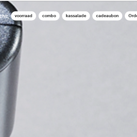
voorraad
combo
kassalade
cadeaubon
Ord
cht: