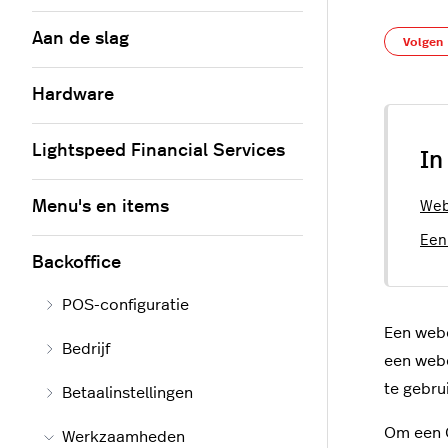
Aan de slag
Volgen
Hardware
Lightspeed Financial Services
In
Menu's en items
Web
Een
Backoffice
POS-configuratie
Een webe
Bedrijf
een webe
te gebru
Betaalinstellingen
Om een Q
Werkzaamheden