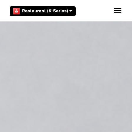
Overslaan en naar hoofdcontent gaan
Restaurant (K-Series)
Navigati