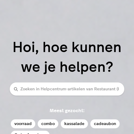
Hoi, hoe kunnen
we je helpen?
Zoeken
Meest gezocht:
voorraad
combo
kassalade
cadeaubon