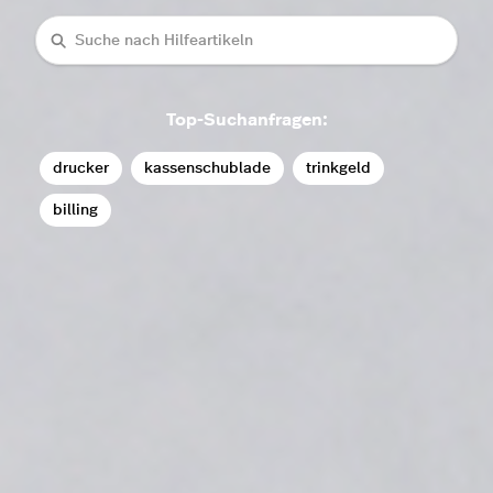
Suche
Top-Suchanfragen:
drucker
kassenschublade
trinkgeld
billing