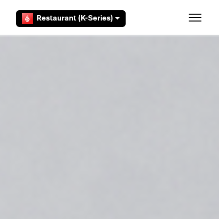
Zum Hauptinhalt gehen
Restaurant (K-Series)
Navigat