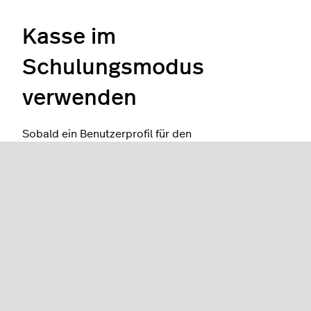
Kasse im
Schulungsmodus
verwenden
Sobald ein Benutzerprofil für den
Schulungsbenutzer erstellt wurde, kann sich der
Mitarbeiter in der Restaurant POS-App anmelden,
um das
Annehmen von Bestellungen
zu üben.
Stellen Sie vor der Anmeldung sicher, dass ein
normaler Kassenbenutzer mit den entsprechenden
Berechtigungen
einen Verkaufszeitraum geöffnet
hat
.
Tippen Sie auf dem
Startbildschirm
der