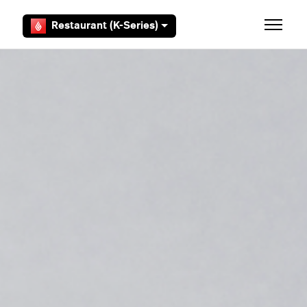
Zum Hauptinhalt gehen
Restaurant (K-Series)
Navigat