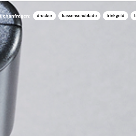
drucker
kassenschublade
trinkgeld
b
uchanfragen: