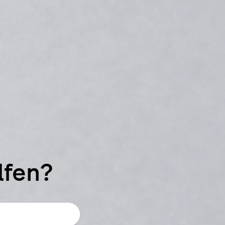
lfen?