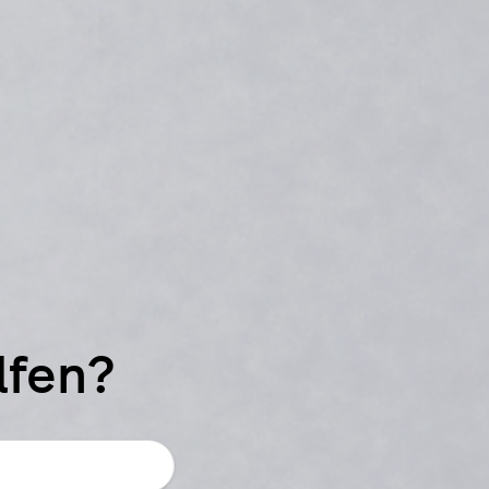
lfen?