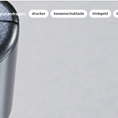
drucker
kassenschublade
trinkgeld
b
uchanfragen: