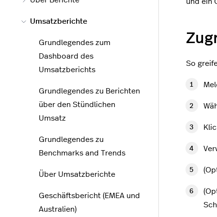
Über Berichte
und ein 
Umsatzberichte
Zugr
Grundlegendes zum
Dashboard des
So greif
Umsatzberichts
Mel
Grundlegendes zu Berichten
über den Stündlichen
Wäh
Umsatz
Kli
Grundlegendes zu
Ver
Benchmarks and Trends
(Op
Über Umsatzberichte
(Op
Geschäftsbericht (EMEA und
Sch
Australien)