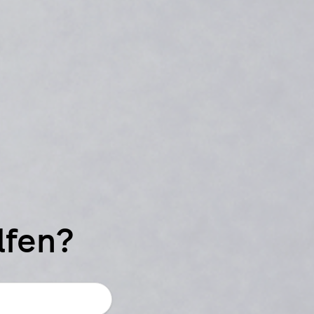
lfen?