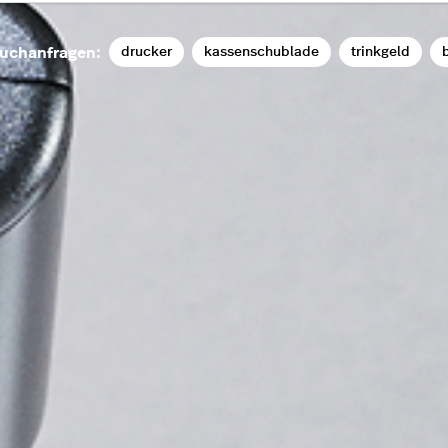
drucker
kassenschublade
trinkgeld
b
uchanfragen: