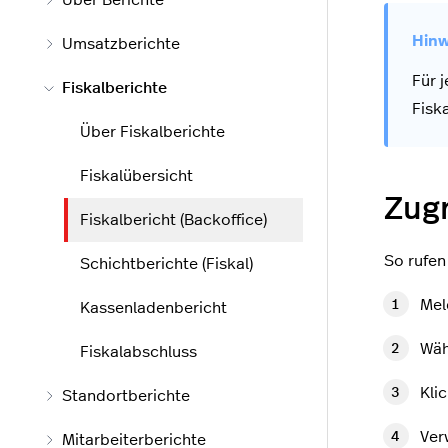
Über Berichte
Umsatzberichte
Für 
Fiskalberichte
Fisk
Über Fiskalberichte
Fiskalübersicht
Zugr
Fiskalbericht (Backoffice)
So rufen
Schichtberichte (Fiskal)
Mel
Kassenladenbericht
Wäh
Fiskalabschluss
Kli
Standortberichte
Ver
Mitarbeiterberichte