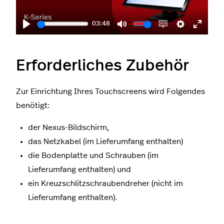
03:48
Play
Mute
Enable
Settings
Enter
captions
fullscr
Erforderliches Zubehör
Zur Einrichtung Ihres Touchscreens wird Folgendes
benötigt:
der Nexus-Bildschirm,
das Netzkabel (im Lieferumfang enthalten)
die Bodenplatte und Schrauben (im
Lieferumfang enthalten) und
ein Kreuzschlitzschraubendreher (nicht im
Lieferumfang enthalten).