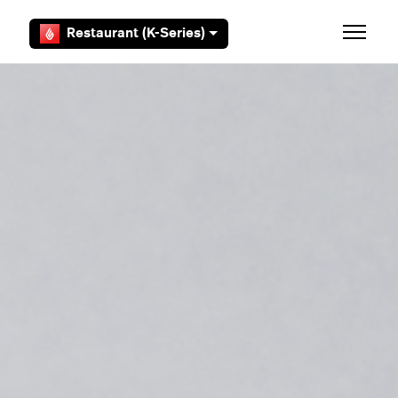
Zum Hauptinhalt gehen
Restaurant (K-Series)
Navigat