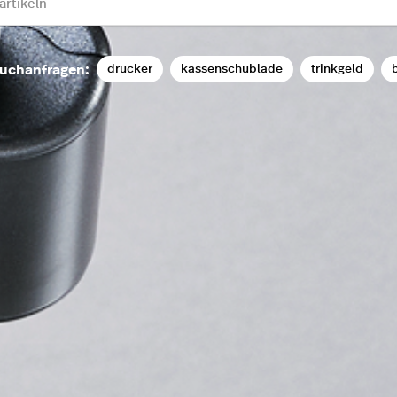
drucker
kassenschublade
trinkgeld
b
uchanfragen: