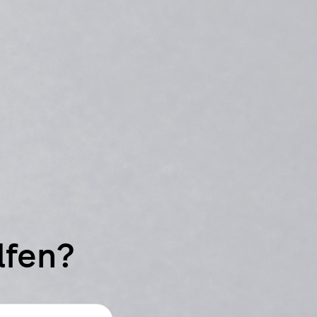
lfen?