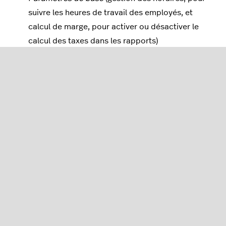
suivre les heures de travail des employés, et
calcul de marge, pour activer ou désactiver le
calcul des taxes dans les rapports)
Connectez-vous à l’
arrière-boutique
à l’aide de
vos identifiants Lightspeed.
Accédez au menu de navigation, puis cliquez
sur
Entreprise > Paramètres
.
Modifiez vos
coordonnées
et
paramètres de
base
selon vos besoins.
Coordonnées
: nom de l’entreprise en
interne, renseignements commerciaux,
renseignements de l’entreprise et
renseignements fiscaux.
Paramètres de base
: options de gestion