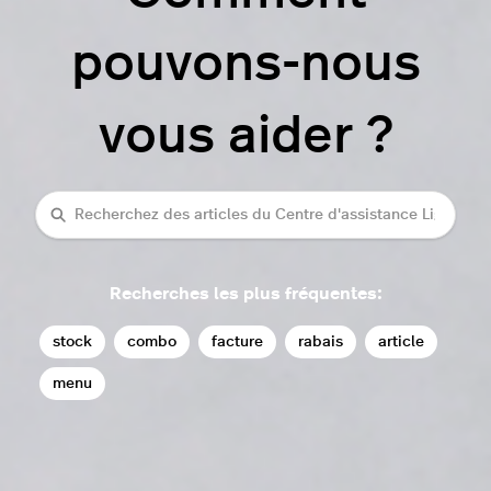
pouvons-nous
vous aider ?
rechercher
Recherches les plus fréquentes:
stock
combo
facture
rabais
article
menu