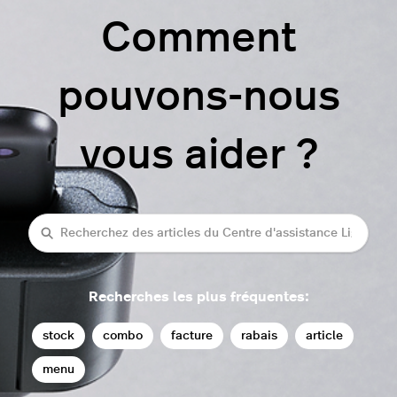
Comment
pouvons-nous
vous aider ?
rechercher
Recherches les plus fréquentes:
stock
combo
facture
rabais
article
menu