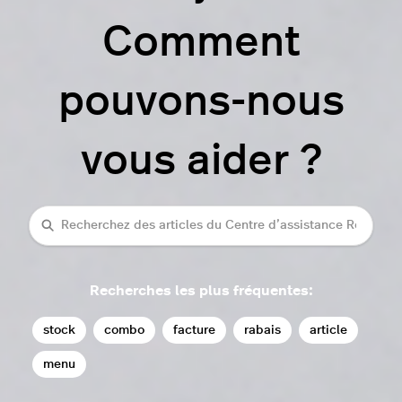
Comment
pouvons-nous
vous aider ?
Recherche
Recherches les plus fréquentes:
stock
combo
facture
rabais
article
menu