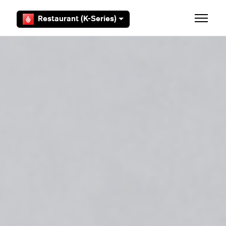
Aller au contenu principal
Restaurant (K-Series)
Ouvrir/F