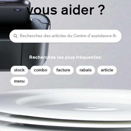
vous aider ?
Recherche
Recherches les plus fréquentes:
stock
combo
facture
rabais
article
menu