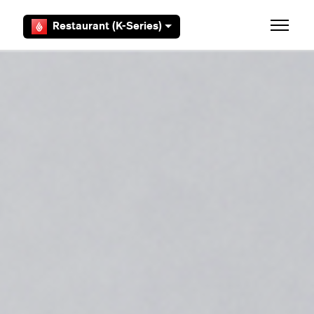
Overslaan en naar hoofdcontent gaan
Restaurant (K-Series)
Navigati