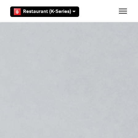
Overslaan en naar hoofdcontent gaan
Restaurant (K-Series)
Navigati