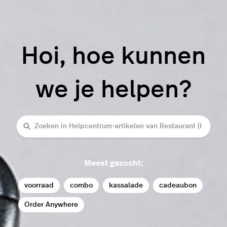
Hoi, hoe kunnen
we je helpen?
Zoeken
Meest gezocht:
voorraad
combo
kassalade
cadeaubon
Order Anywhere