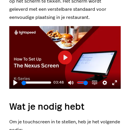
op het scherm te tikken. Het scherm wordt
geleverd met een verstelbare standaard voor
eenvoudige plaatsing in je restaurant.
Play
03:48
Play
Mute
Enable
Settings
Enter
captions
fullscr
Wat je nodig hebt
Om je touchscreen in te stellen, heb je het volgende
nodig: