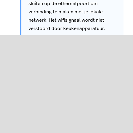
sluiten op de ethernetpoort om
verbinding te maken met je lokale
netwerk. Het wifisignaal wordt niet
verstoord door keukenapparatuur.
Schakel het touchscreen in.
Doorloop alle configuratiemenu's. Het scherm
moet automatisch verbinding maken met je
lokale netwerk.
Tik als je klaar bent op de home-knop om
terug te gaan naar het dashboard.
Je touchscreen is nu klaar om verbinding te maken
met de KDS-hub.