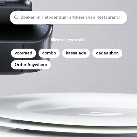
Zoeken
Meest gezocht:
voorraad
combo
kassalade
cadeaubon
Order Anywhere