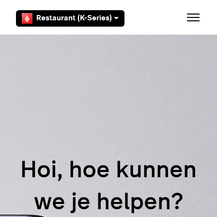
Overslaan en naar hoofdcontent gaan
Restaurant (K-Series)
Navigati
Hoi, hoe kunnen
we je helpen?