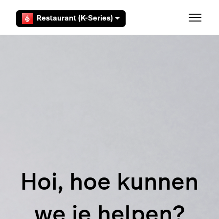
Overslaan en naar hoofdcontent gaan
Restaurant (K-Series)
Navigati
Hoi, hoe kunnen
we je helpen?