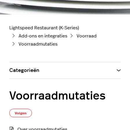
Lightspeed Restaurant (K-Series)
Add-ons en integraties
Voorraad
Voorraadmutaties
Categorieën
Voorraadmutaties
Nog door niemand gevolgd
Volgen
Over voorraadmutaties