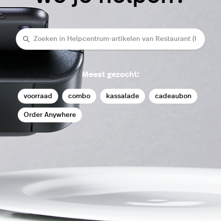
Zoeken
Meest gezocht:
voorraad
combo
kassalade
cadeaubon
Order Anywhere