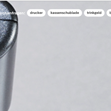
drucker
kassenschublade
trinkgeld
b
uchanfragen: