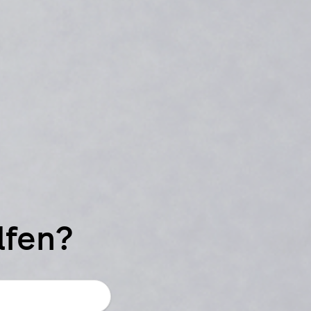
lfen?