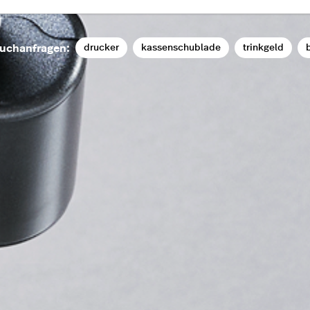
drucker
kassenschublade
trinkgeld
b
uchanfragen: