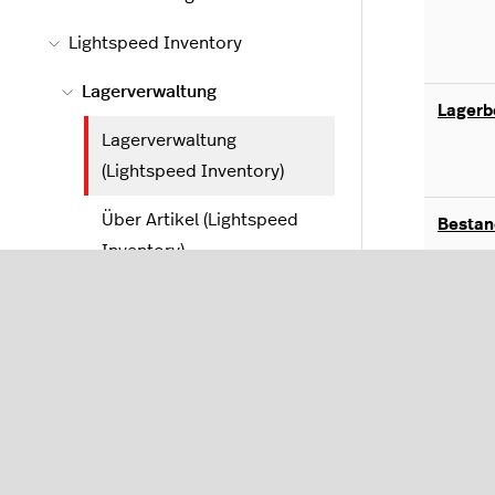
Lightspeed Inventory
Lagerverwaltung
Lagerb
Lagerverwaltung
(Lightspeed Inventory)
Über Artikel (Lightspeed
Bestan
Inventory)
Lagerbestände
Lagerorte
Lagero
Bestandszählungen
durchführen
Mindes
Mindestbestände