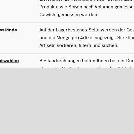
Produkte wie Soßen nach Volumen gemessen
Gewicht gemessen werden.
estände
Auf der Lagerbestands-Seite werden der Ges
und die Menge pro Artikel angezeigt. Sie kö
Artikeln sortieren, filtern und suchen.
dszahlen
Bestandszählungen helfen Ihnen bei der Du
physische Bestandsmenge für jeden Artikel
werden die Bestände angepasst, und Sie k
(Abweichungen) nach Abschluss der Zählung
rte
Erstellen Sie Lagerorte, damit Sie und Ihre M
Bestandszählungen gelagert werden (beispiel
tbestände
Legen Sie mit Mindestbeständen Bestellpunk
sehen, welche Artikel unter dem Mindestbes