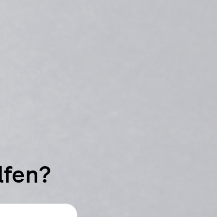
lfen?