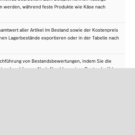
 werden, während feste Produkte wie Käse nach
amtwert aller Artikel im Bestand sowie der Kostenpreis
nnen Lagerbestände exportieren oder in der Tabelle nach
rchführung von Bestandsbewertungen, indem Sie die
 eingeben können. Nach Abschluss einer Bestandszählung
önnen Ihren Gesamtbestandswert und die Veränderungen
 anzeigen.
itarbeiter sehen können, wo Artikel für
sweise in der Bar, im Keller oder im Kühlraum).
te fest. So können Sie beim nächsten Bestellauftrag
tand liegen, und wissen, was bestellt werden muss.