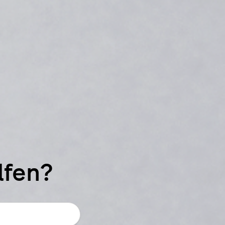
lfen?