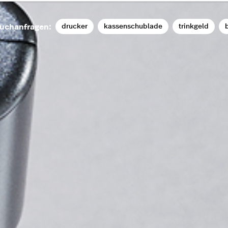
drucker
kassenschublade
trinkgeld
b
uchanfragen: