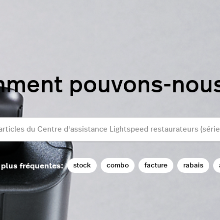
mment pouvons-nous 
r
stock
combo
facture
rabais
 plus fréquentes: