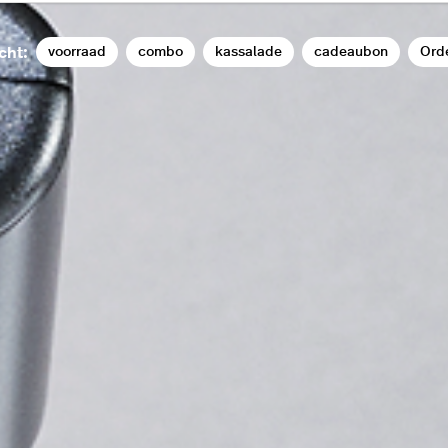
voorraad
combo
kassalade
cadeaubon
Ord
cht: