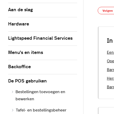
Aan de slag
Volgen
Hardware
Lightspeed Financial Services
In
Menu's en items
Een
Ope
Backoffice
Bar
Her
De POS gebruiken
Bar
Bestellingen toevoegen en
bewerken
Tafel- en bestellingsbeheer