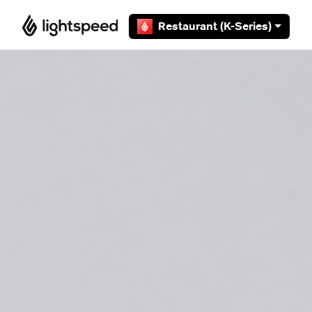
Overslaan en naar hoofdcontent gaan
Restaurant (K-Series)