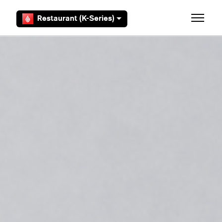
Overslaan en naar hoofdcontent gaan
Restaurant (K-Series)
Navigati