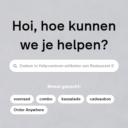
Hoi, hoe kunnen
we je helpen?
Zoeken
Meest gezocht:
voorraad
combo
kassalade
cadeaubon
Order Anywhere