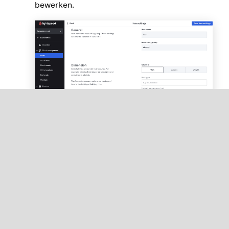
bewerken.
Volg de stappen 4a-4d om de afmetingen aan
te passen.
Klik op
Eenheid
,
Volume
of
Gewicht
om de