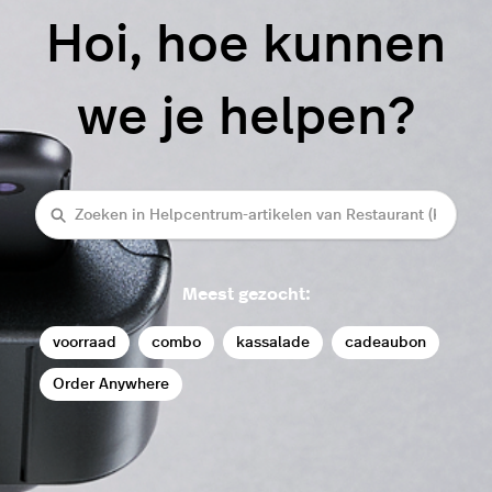
Hoi, hoe kunnen
we je helpen?
Zoeken
Meest gezocht:
voorraad
combo
kassalade
cadeaubon
Order Anywhere