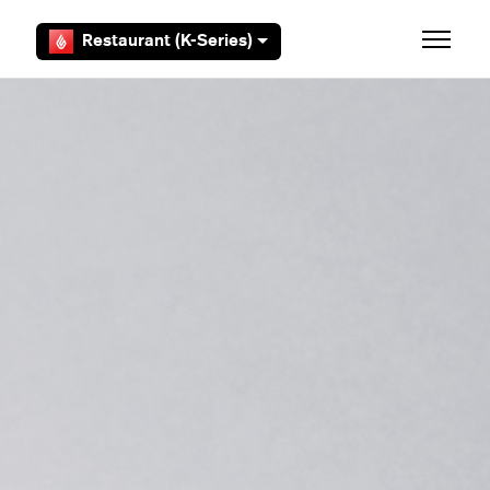
Overslaan en naar hoofdcontent gaan
Restaurant (K-Series)
Navigati