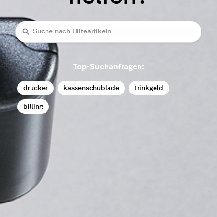
Suche
Top-Suchanfragen:
drucker
kassenschublade
trinkgeld
billing