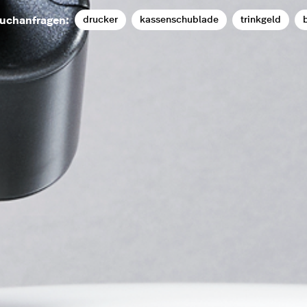
drucker
kassenschublade
trinkgeld
b
uchanfragen: