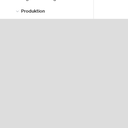
Produktion
Über Produktion
Erstellen und Verwalten
von Rezepten
Erstellen und Verwalten
von Chargen
Chargenverlauf
Einkauf
Über das Inventory-Modul
Differenzberichte
Order Anywhere