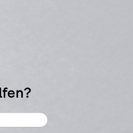
lfen?