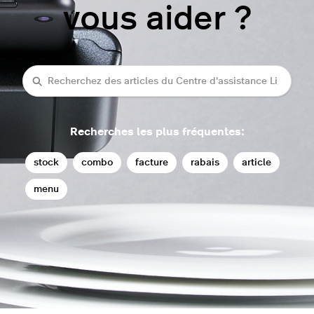
vous aider ?
rechercher
Recherches les plus fréquentes:
stock
combo
facture
rabais
article
menu