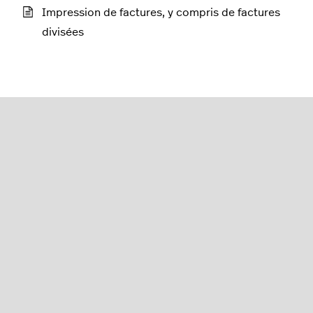
Impression de factures, y compris de factures
divisées
série K
Français (Canada)
Lightspeed® 2026