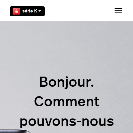
Aller au contenu principal
série K
Ouvrir/F
Bonjour.
Comment
pouvons-nous