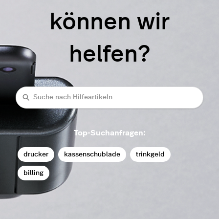
können wir
helfen?
Suche
Top-Suchanfragen:
drucker
kassenschublade
trinkgeld
billing