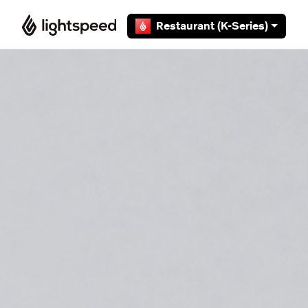
Overslaan en naar hoofdcontent gaan
Restaurant (K-Series)