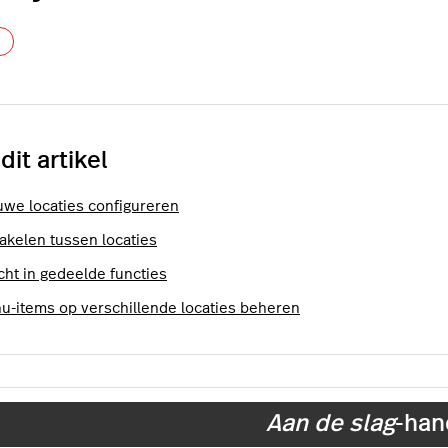
Nog door niemand gevolgd
 dit artikel
uwe locaties configureren
akelen tussen locaties
cht in gedeelde functies
u-items op verschillende locaties beheren
Aan de slag
-han