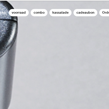
voorraad
combo
kassalade
cadeaubon
Ord
cht: