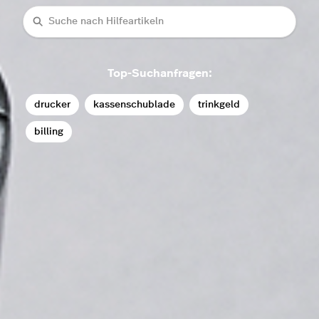
Suche
Top-Suchanfragen:
drucker
kassenschublade
trinkgeld
billing