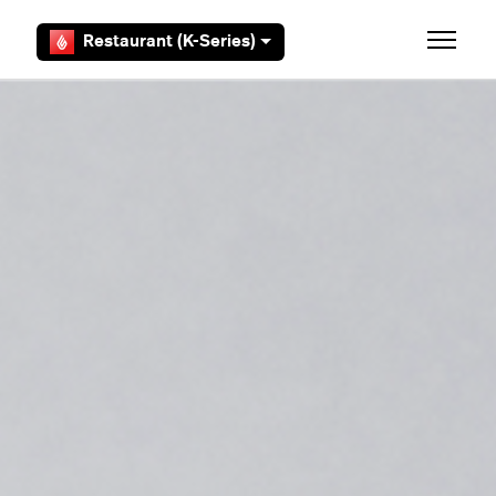
Zum Hauptinhalt gehen
Restaurant (K-Series)
Navigat