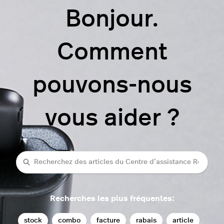
Bonjour.
Comment
pouvons-nous
vous aider ?
Recherche
Recherches les plus fréquentes:
stock
combo
facture
rabais
article