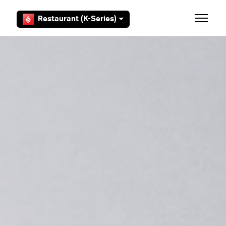
Aller au contenu principal
Restaurant (K-Series)
Ouvrir/F